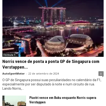
Fórmula 1
Norris vence de ponta a ponta GP de Singapura com
Verstappen...
AutoSportMotor
-
22 de setembro de 2024
0
O GP de Singapura possui suas peculiaridades no calendário da F1,
especialmente por ser disputado à noite e num circuito de rua.
Lando Norris,...
Piastri vence em Baku enquanto Norris supera
Verstappen