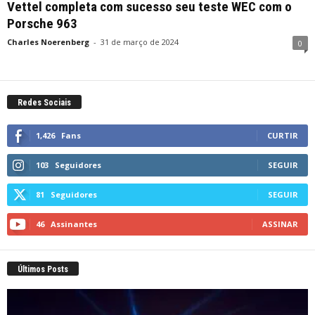
Vettel completa com sucesso seu teste WEC com o
Porsche 963
Charles Noerenberg
-
31 de março de 2024
0
Redes Sociais
1,426
Fans
CURTIR
103
Seguidores
SEGUIR
81
Seguidores
SEGUIR
46
Assinantes
ASSINAR
Últimos Posts