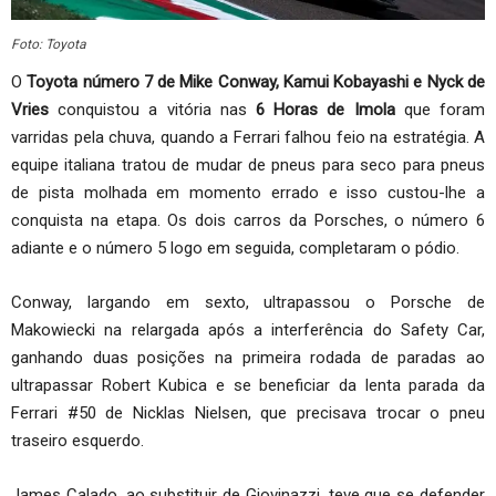
Foto: Toyota
O
Toyota número 7 de Mike Conway, Kamui Kobayashi e Nyck de
Vries
conquistou a vitória nas
6 Horas de Imola
que foram
varridas pela chuva, quando a Ferrari falhou feio na estratégia. A
equipe italiana tratou de mudar de pneus para seco para pneus
de pista molhada em momento errado e isso custou-lhe a
conquista na etapa. Os dois carros da Porsches, o número 6
adiante e o número 5 logo em seguida, completaram o pódio.
Conway, largando em sexto, ultrapassou o Porsche de
Makowiecki na relargada após a interferência do Safety Car,
ganhando duas posições na primeira rodada de paradas ao
ultrapassar Robert Kubica e se beneficiar da lenta parada da
Ferrari #50 de Nicklas Nielsen, que precisava trocar o pneu
traseiro esquerdo.
James Calado, ao substituir de Giovinazzi, teve que se defender