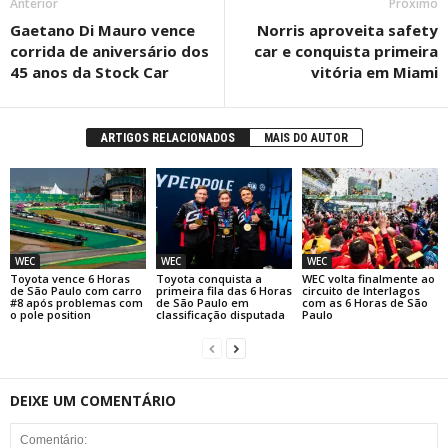
Anterior
Próximo
Gaetano Di Mauro vence
Norris aproveita safety
corrida de aniversário dos
car e conquista primeira
45 anos da Stock Car
vitória em Miami
ARTIGOS RELACIONADOS
MAIS DO AUTOR
WEC
WEC
WEC
Toyota vence 6 Horas
Toyota conquista a
WEC volta finalmente ao
de São Paulo com carro
primeira fila das 6 Horas
circuito de Interlagos
#8 após problemas com
de São Paulo em
com as 6 Horas de São
o pole position
classificação disputada
Paulo
DEIXE UM COMENTÁRIO