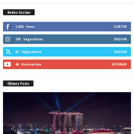
Redes Sociais
1,426
Fans
CURTIR
103
Seguidores
SEGUIR
81
Seguidores
SEGUIR
46
Assinantes
ASSINAR
Últimos Posts