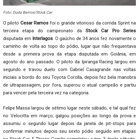
Foto: Duda Bairros/Stock Car
O piloto
Cesar Ramos
foi o grande vitorioso da corrida Sprint na
terceira etapa do campeonato da
Stock Car Pro Series
disputada em
Interlagos
. O gaúcho de 34 anos fez novamente o
caminho de volta ao topo do pódio, lugar que não frequentava
desde a primeira prova da etapa disputada em Goiânia, em
agosto do ano passado. O piloto da Ipiranga Racing largou em
segundo e travou duelo com Gabriel Casagrande nas voltas
iniciais a bordo do seu Toyota Corolla, depois fez bela manobra
de ultrapassagem, por fora, superou o atual campeão e partiu
para vencer pela terceira vez na categoria.
Felipe Massa largou de sétimo lugar neste sábado, e tal qual fez
no Velocitta em março, galgou posições ao longo da prova e
assumiu o segundo lugar depois da janela de pit-stops para
confirmar minutos depois seu sexto pódio seguido em etapas
na Stock Car. E Thiago Camilo completou o top-3 deste sábado,