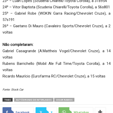
23º – Luan Lopes (Scuderia Chiarelli/Toyota Corolla), a 31s954
24º – Vitor Baptista (Scuderia Chiarelli/Toyota Corolla), a 56s801
25º – Gabriel Robe (WOKIN Garra Racing/Chevrolet Cruze), a
57s191
26º – Gaetano Di Mauro (Cavaleiro Sports/Chevrolet Cruze), a 2
voltas
Não completaram:
Gabriel Casagrande (A.Mattheis Vogel/Chevrolet Cruze), a 14
voltas
Rubens Barrichello (Mobil Ale Full Time/Toyota Corolla), a 14
voltas
Ricardo Maurício (Eurofarma RC/Chevrolet Cruze), a 15 voltas
Fonte: Stock Car
TAGS
AUTÓDROMO DE INTERLAGOS
CESAR RAMOS
Facebook
X
WhatsApp