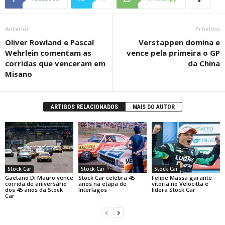
Anterior
Próximo
Oliver Rowland e Pascal
Verstappen domina e
Wehrlein comentam as
vence pela primeira o GP
corridas que venceram em
da China
Misano
ARTIGOS RELACIONADOS
MAIS DO AUTOR
Stock Car
Stock Car
Stock Car
Gaetano Di Mauro vence
Stock Car celebra 45
Felipe Massa garante
corrida de aniversário
anos na etapa de
vitória no Velocitta e
dos 45 anos da Stock
Interlagos
lidera Stock Car
Car