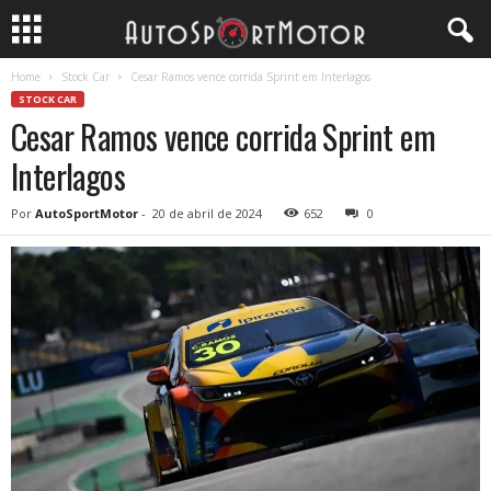
Home
Stock Car
Cesar Ramos vence corrida Sprint em Interlagos
STOCK CAR
Cesar Ramos vence corrida Sprint em
Interlagos
Por
AutoSportMotor
-
20 de abril de 2024
652
0