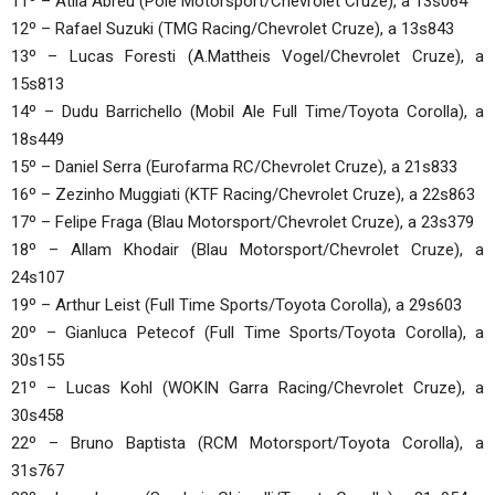
11º – Átila Abreu (Pole Motorsport/Chevrolet Cruze), a 13s064
12º – Rafael Suzuki (TMG Racing/Chevrolet Cruze), a 13s843
13º – Lucas Foresti (A.Mattheis Vogel/Chevrolet Cruze), a
15s813
14º – Dudu Barrichello (Mobil Ale Full Time/Toyota Corolla), a
18s449
15º – Daniel Serra (Eurofarma RC/Chevrolet Cruze), a 21s833
16º – Zezinho Muggiati (KTF Racing/Chevrolet Cruze), a 22s863
17º – Felipe Fraga (Blau Motorsport/Chevrolet Cruze), a 23s379
18º – Allam Khodair (Blau Motorsport/Chevrolet Cruze), a
24s107
19º – Arthur Leist (Full Time Sports/Toyota Corolla), a 29s603
20º – Gianluca Petecof (Full Time Sports/Toyota Corolla), a
30s155
21º – Lucas Kohl (WOKIN Garra Racing/Chevrolet Cruze), a
30s458
22º – Bruno Baptista (RCM Motorsport/Toyota Corolla), a
31s767