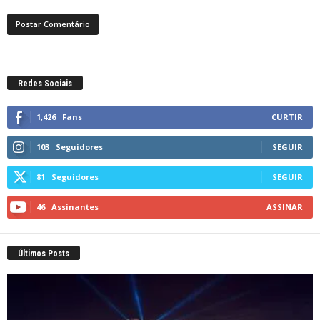
Redes Sociais
1,426
Fans
CURTIR
103
Seguidores
SEGUIR
81
Seguidores
SEGUIR
46
Assinantes
ASSINAR
Últimos Posts