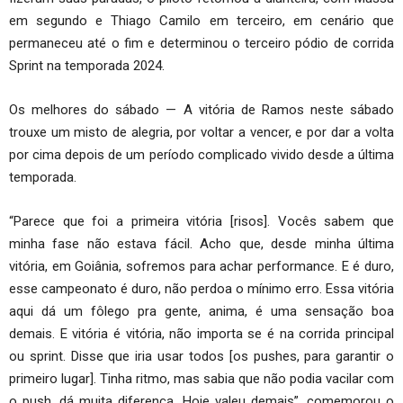
em segundo e Thiago Camilo em terceiro, em cenário que
permaneceu até o fim e determinou o terceiro pódio de corrida
Sprint na temporada 2024.
Os melhores do sábado — A vitória de Ramos neste sábado
trouxe um misto de alegria, por voltar a vencer, e por dar a volta
por cima depois de um período complicado vivido desde a última
temporada.
“Parece que foi a primeira vitória [risos]. Vocês sabem que
minha fase não estava fácil. Acho que, desde minha última
vitória, em Goiânia, sofremos para achar performance. E é duro,
esse campeonato é duro, não perdoa o mínimo erro. Essa vitória
aqui dá um fôlego pra gente, anima, é uma sensação boa
demais. E vitória é vitória, não importa se é na corrida principal
ou sprint. Disse que iria usar todos [os pushes, para garantir o
primeiro lugar]. Tinha ritmo, mas sabia que não podia vacilar com
o push, dá muita diferença. Hoje valeu demais”, comemorou o