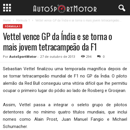
Home
Fórmula 1
Vettel vence GP da Índia e se torna o mais jovem tetracampeão...
FÓRMULA 1
Vettel vence GP da Índia e se torna o
mais jovem tetracampeão da F1
Por
AutoSportMotor
-
27 de outubro de 2013
294
0
Sebastian Vettel finalizou uma temporada magnífica depois de
se tornar tetracampeão mundial de F1 no GP da Índia. O piloto
alemão da Red Bull conseguiu uma vitória difícil que lhe permitiu
ocupar o primeiro lugar do pódio ao lado de Rosberg e Grosjean.
Assim, Vettel passa a integrar o seleto grupo de pilotos
detentores de no mínimo quatro títulos mundiais, que inclui
nomes como Alain Prost, Juan Manuel Fangio e Michael
Schumacher.