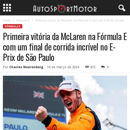
Home
Fórmula E
Primeira vitória da McLaren na Fórmula E com um final de corrida...
FÓRMULA E
Primeira vitória da McLaren na Fórmula E
com um final de corrida incrível no E-
Prix de São Paulo
Por
Charles Noerenberg
-
16 de março de 2024
413
0