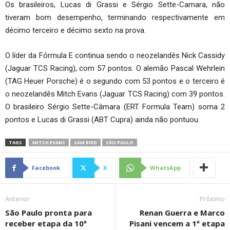
Os brasileiros, Lucas di Grassi e Sérgio Sette-Camara, não
tiveram bom desempenho, terminando respectivamente em
décimo terceiro e décimo sexto na prova.
O líder da Fórmula E continua sendo o neozelandês Nick Cassidy
(Jaguar TCS Racing), com 57 pontos. O alemão Pascal Wehrlein
(TAG Heuer Porsche) é o segundo com 53 pontos e o terceiro é
o neozelandês Mitch Evans (Jaguar TCS Racing) com 39 pontos.
O brasileiro Sérgio Sette-Câmara (ERT Formula Team) soma 2
pontos e Lucas di Grassi (ABT Cupra) ainda não pontuou.
TAGS
MITCH EVANS
SAM BIRD
SÃO PAULO
Facebook
X
WhatsApp
Anterior
Próximo
São Paulo pronta para
Renan Guerra e Marco
receber etapa da 10ª
Pisani vencem a 1ª etapa