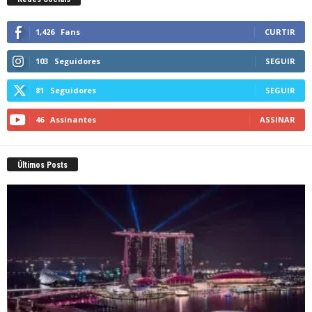
1,426
Fans
CURTIR
103
Seguidores
SEGUIR
81
Seguidores
SEGUIR
46
Assinantes
ASSINAR
Últimos Posts