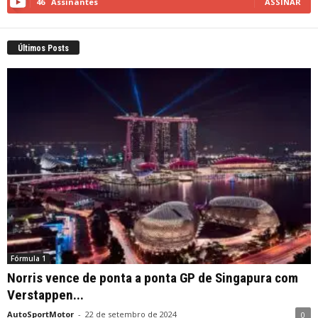
46
Assinantes
ASSINAR
Últimos Posts
Fórmula 1
Norris vence de ponta a ponta GP de Singapura com
Verstappen...
AutoSportMotor
-
22 de setembro de 2024
0